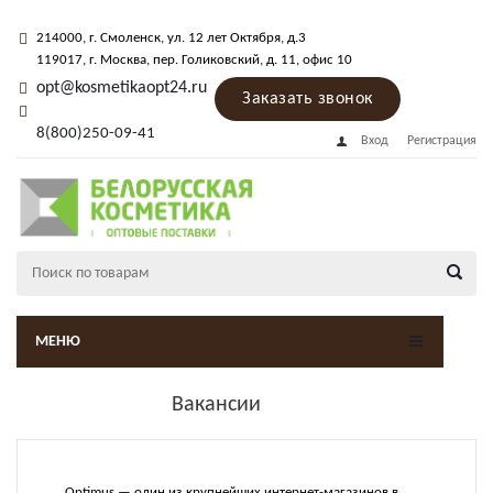
214000
, г.
Смоленск
,
ул. 12 лет Октября, д.3
119017
, г.
Москва
, пер.
Голиковский, д. 11
, офис 10
opt@kosmetikaopt24.ru
Заказать звонок
8(800)250-09-41
Вход
Регистрация
МЕНЮ
Вакансии
Optimus — один из крупнейших интернет-магазинов в