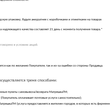
дскую упаковку, будьте аккуратнее с коробочками и этикетками на товарах
ра надлежащего качества составляет 21 день с момента получения товара.*
оговорено в условиях акций.
ется как по желанию Покупателя, так и из-за ошибки со стороны Продавца.
 осуществляется тремя способами:
енные пункты самовывоза/возврата МатрешкаТМ;
 (Покупатель оплачивает почтовые услуги самостоятельно);
атрешкаТМ (услуга предоставляется жителям городов, в которых есть фирменн