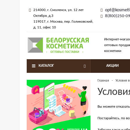
opt@kosmeti
214000
, г.
Смоленск
,
ул. 12 лет
Октября, д.3
8(800)250-0
119017
, г.
Москва
, пер.
Голиковский,
д. 11
, офис 10
Интернет-магаз
оптовых прода
косметики
КАТАЛОГ
АКЦИИ
Главная
-
Условия 
Услови
Вы можете отказать
Постарайтесь, по в
Забрали заказ и о