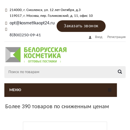
214000
, г.
Смоленск
,
ул. 12 лет Октября, д.3
119017
, г.
Москва
, пер.
Голиковский, д. 11
, офис 10
opt@kosmetikaopt24.ru
Заказать звонок
8(800)250-09-41
Вход
Регистрация
МЕНЮ
Более 390 товаров по сниженным ценам