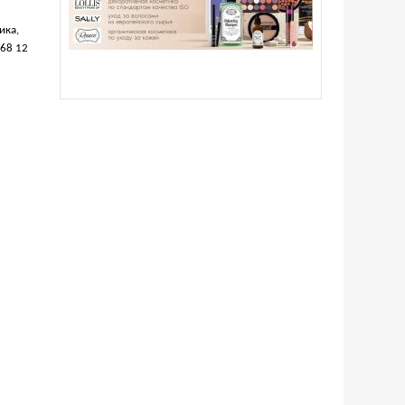
ика,
368 12