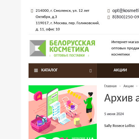
opt@kosmeti
214000
, г.
Смоленск
,
ул. 12 лет
Октября, д.3
8(800)250-0
119017
, г.
Москва
, пер.
Голиковский,
д. 11
, офис 10
Интернет-магаз
оптовых прода
косметики
КАТАЛОГ
АКЦИИ
Главная
-
Акции
-
Архив 
5 июня 2024
Sally Rosece Lolliss