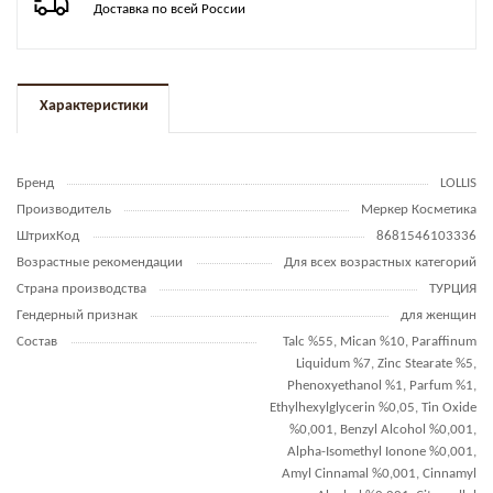
Доставка по всей России
Характеристики
Бренд
LOLLIS
Производитель
Меркер Косметика
ШтрихКод
8681546103336
Возрастные рекомендации
Для всех возрастных категорий
Страна производства
ТУРЦИЯ
Гендерный признак
для женщин
Состав
Talc %55, Mican %10, Paraffinum
Liquidum %7, Zinc Stearate %5,
Phenoxyethanol %1, Parfum %1,
Ethylhexylglycerin %0,05, Tin Oxide
%0,001, Benzyl Alcohol %0,001,
Alpha-Isomethyl Ionone %0,001,
Amyl Cinnamal %0,001, Cinnamyl