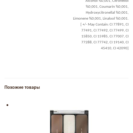
Alcohol %0,001, Citronellol
%0,001, Coumarin %0,001,
Hydroxycitronellal %0,001,
Limonene %0,001, Linalool %0,001.
[ +/- May Contain: CI 77891, CI
77491, CI 77492, CI 77499, CI
15850, CI 15985, CI 77007, CI
77288, CI 77742, CI 19140, CI
45410, CI 42090]
Похожие товары