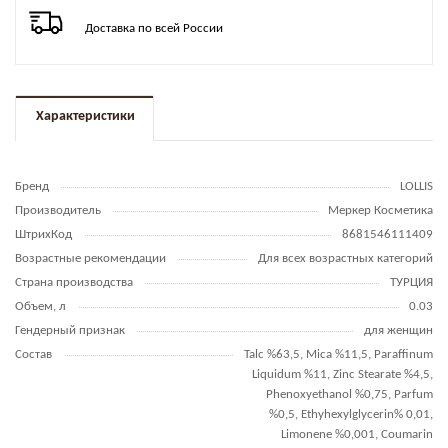
Доставка по всей России
Характеристики
Бренд
LOLLIS
Производитель
Меркер Косметика
ШтрихКод
8681546111409
Возрастные рекомендации
Для всех возрастных категорий
Страна производства
ТУРЦИЯ
Объем, л
0.03
Гендерный признак
для женщин
Состав
Talc %63,5, Mica %11,5, Paraffinum
Liquidum %11, Zinc Stearate %4,5,
Phenoxyethanol %0,75, Parfum
%0,5, Ethyhexylglycerin% 0,01,
Limonene %0,001, Coumarin