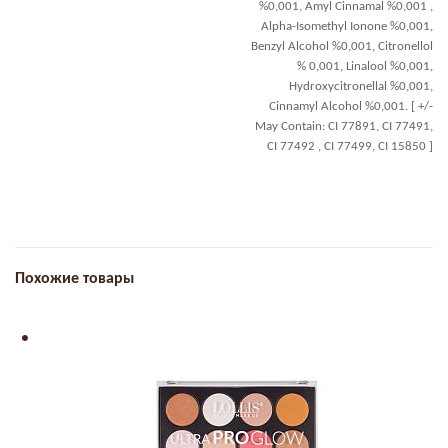
%0,001, Amyl Cinnamal %0,001 ,
Alpha-Isomethyl Ionone %0,001,
Benzyl Alcohol %0,001, Citronellol
% 0,001, Linalool %0,001,
Hydroxycitronellal %0,001,
Cinnamyl Alcohol %0,001. [ +/-
May Contain: CI 77891, CI 77491,
CI 77492 , CI 77499, CI 15850 ]
Похожие товары