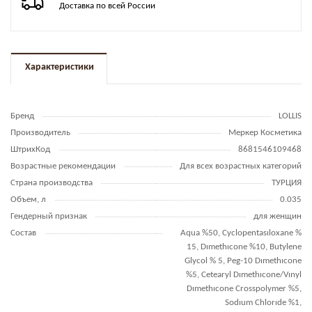
Доставка по всей России
Характеристики
Бренд
LOLLIS
Производитель
Меркер Косметика
ШтрихКод
8681546109468
Возрастные рекомендации
Для всех возрастных категорий
Страна производства
ТУРЦИЯ
Объем, л
0.035
Гендерный признак
для женщин
Состав
Aqua %50, Cyclopentasıloxane %
15, Dımethıcone %10, Butylene
Glycol % 5, Peg-10 Dımethıcone
%5, Cetearyl Dımethıcone/Vınyl
Dımethıcone Crosspolymer %5,
Sodıum Chlorıde %1,