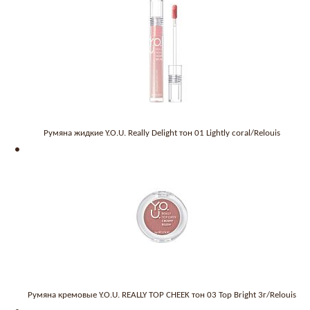
Румяна жидкие Y.O.U. Really Delight тон 01 Lightly coral/Relouis
Румяна кремовые Y.O.U. REALLY TOP CHEEK тон 03 Top Bright 3г/Relouis