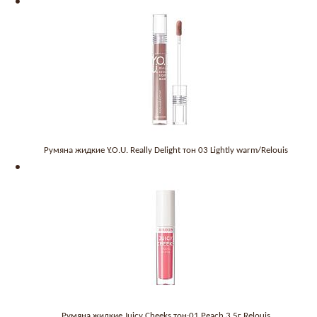
Румяна жидкие Y.O.U. Really Delight тон 03 Lightly warm/Relouis
Румяна жидкие Juicy Cheeks тон:01 Peach 3,5г Relouis