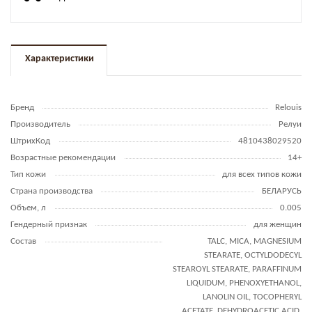
Характеристики
Бренд
Relouis
Производитель
Релуи
ШтрихКод
4810438029520
Возрастные рекомендации
14+
Тип кожи
для всех типов кожи
Страна производства
БЕЛАРУСЬ
Объем, л
0.005
Гендерный признак
для женщин
Состав
TALC, MICA, MAGNESIUM
STEARATE, OCTYLDODECYL
STEAROYL STEARATE, PARAFFINUM
LIQUIDUM, PHENOXYETHANOL,
LANOLIN OIL, TOCOPHERYL
ACETATE, DEHYDROACETIC ACID.