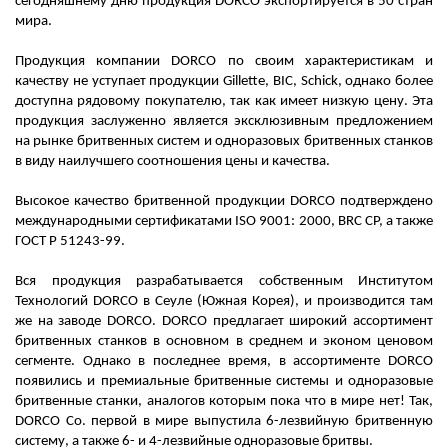
сегодняшнему дню продукция DORCO экспортируется в 50 стран
мира.
Продукция компании DORCO по своим характеристикам и
качеству не уступает продукции Gillette, BIC, Schick, однако более
доступна рядовому покупателю, так как имеет низкую цену. Эта
продукция заслуженно является эксклюзивным предложением
на рынке бритвенных систем и одноразовых бритвенных станков
в виду наилучшего соотношения цены и качества.
Высокое качество бритвенной продукции DORCO подтверждено
международными сертификатами ISO 9001: 2000, BRC CP, а также
ГОСТ Р 51243-99.
Вся продукция разрабатывается собственным Институтом
Технологий DORCO в Сеуле (Южная Корея), и производится там
же на заводе DORCO. DORCO предлагает широкий ассортимент
бритвенных станков в основном в среднем и эконом ценовом
сегменте. Однако в последнее время, в ассортименте DORCO
появились и премиальные бритвенные системы и одноразовые
бритвенные станки, аналогов которым пока что в мире нет! Так,
DORCO Co. первой в мире выпустила 6-лезвийную бритвенную
систему, а также 6- и 4-лезвийные одноразовые бритвы.