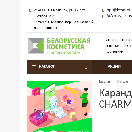
opt@kosmeti
214000
, г.
Смоленск
,
ул. 12 лет
Октября, д.3
8(800)250-0
119017
, г.
Москва
, пер.
Голиковский,
д. 11
, офис 10
Интернет-магаз
оптовых прода
косметики
КАТАЛОГ
АКЦИИ
Главная
-
Каталог
Каранда
CHARM