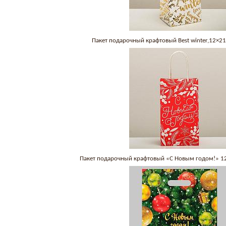
Пакет подарочный крафтовый Best winter,12×2
Пакет подарочный крафтовый «С Новым годом!» 1