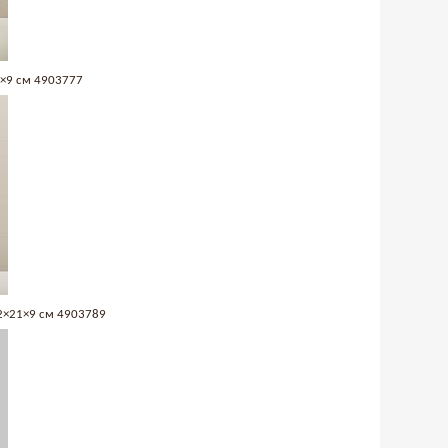
1×9 см 4903777
2×21×9 см 4903789