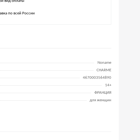
й вид оплаты
авка по всей России
Noname
CHARME
4670003564890
14+
ФРАНЦИЯ
для женщин