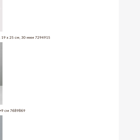
 19 х 25 см, 30 мкм 7294915
×9 см 7689869