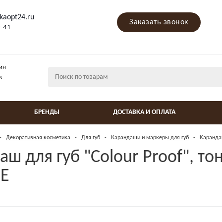
kaopt24.ru
Заказать звонок
9-41
ин
ж
БРЕНДЫ
ДОСТАВКА И ОПЛАТА
-
Декоративная косметика
-
Для губ
-
Карандаши и маркеры для губ
-
Карандаш
ш для губ "Colour Proof", то
E