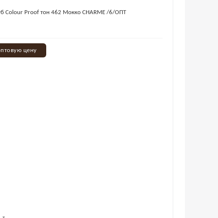
уб Colour Proof тон 462 Мокко CHARME /6/ОПТ
оптовую цену