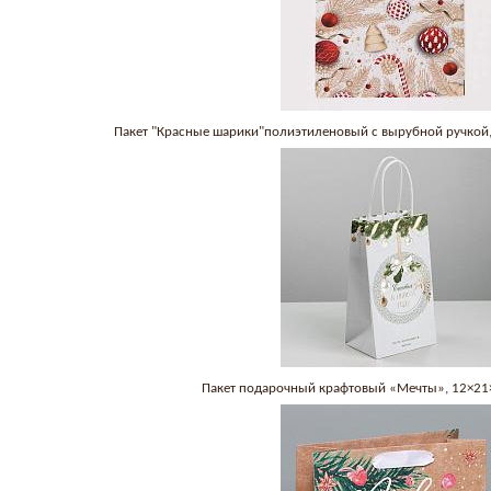
Пакет "Красные шарики"полиэтиленовый с вырубной ручкой,
Пакет подарочный крафтовый «Мечты», 12×21