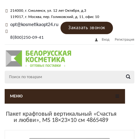
214000
, г.
Смоленск
,
ул. 12 лет Октября, д.3
119017
, г.
Москва
, пер.
Голиковский, д. 11
, офис 10
opt@kosmetikaopt24.ru
Заказать звонок
8(800)250-09-41
Вход
Регистрация
МЕНЮ
Пакет крафтовый вертикальный «Счастья
и любви», MS 18×23×10 см 4865489