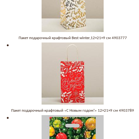
Пакет подарочный крафтовый Best winter,12×21×9 см 4903777
Пакет подарочный крафтовый «С Новым годом!» 12×21×9 см 4903789