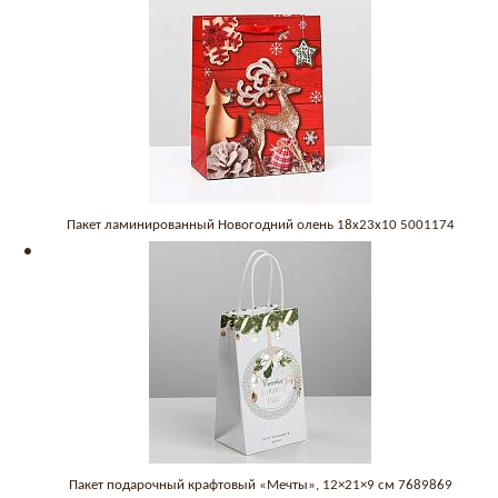
Пакет ламинированный Новогодний олень 18x23x10 5001174
Пакет подарочный крафтовый «Мечты», 12×21×9 см 7689869