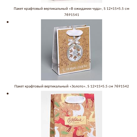
Пакет крафтовый вертикальный «В ожидании чуда», S 12×15×5.5 см
7691541
Пакет крафтовый вертикальный «Золото», S 12×15×5.5 см 7691542