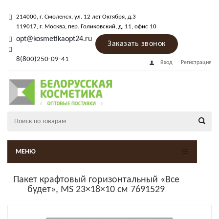
214000
, г.
Смоленск
,
ул. 12 лет Октября, д.3
119017
, г.
Москва
, пер.
Голиковский, д. 11
, офис 10
opt@kosmetikaopt24.ru
Заказать звонок
8(800)250-09-41
Вход
Регистрация
МЕНЮ
Пакет крафтовый горизонтальный «Все
будет», MS 23×18×10 см 7691529