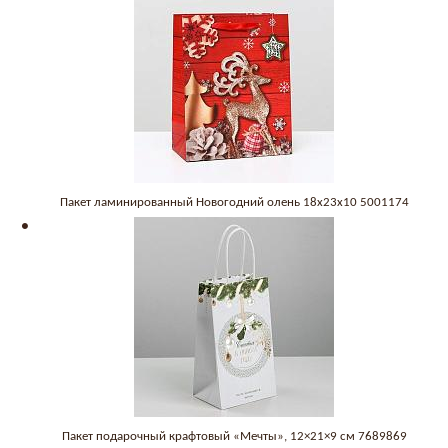
Пакет ламинированный Новогодний олень 18x23x10 5001174
Пакет подарочный крафтовый «Мечты», 12×21×9 см 7689869