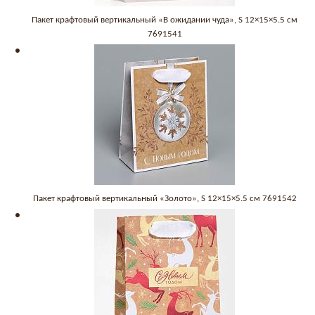
Пакет крафтовый вертикальный «В ожидании чуда», S 12×15×5.5 см
7691541
Пакет крафтовый вертикальный «Золото», S 12×15×5.5 см 7691542