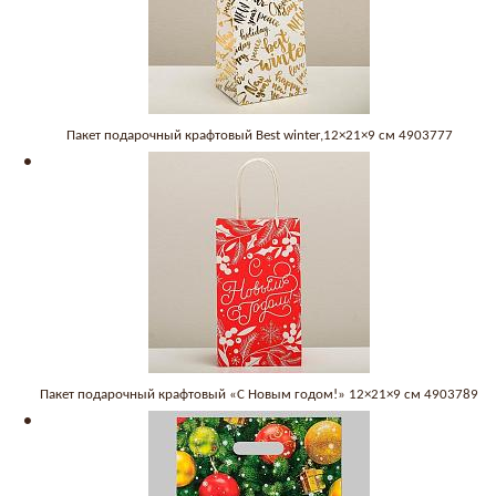
Пакет подарочный крафтовый Best winter,12×21×9 см 4903777
Пакет подарочный крафтовый «С Новым годом!» 12×21×9 см 4903789