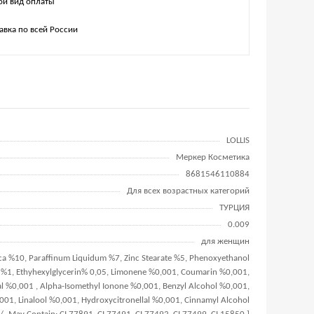
й вид оплаты
авка по всей России
LOLLIS
Меркер Косметика
8681546110884
Для всех возрастных категорий
ТУРЦИЯ
0.009
для женщин
ca %10, Paraffinum Liquidum %7, Zinc Stearate %5, Phenoxyethanol
 %1, Ethyhexylglycerin% 0,05, Limonene %0,001, Coumarin %0,001,
 %0,001 , Alpha-Isomethyl Ionone %0,001, Benzyl Alcohol %0,001,
,001, Linalool %0,001, Hydroxycitronellal %0,001, Cinnamyl Alcohol