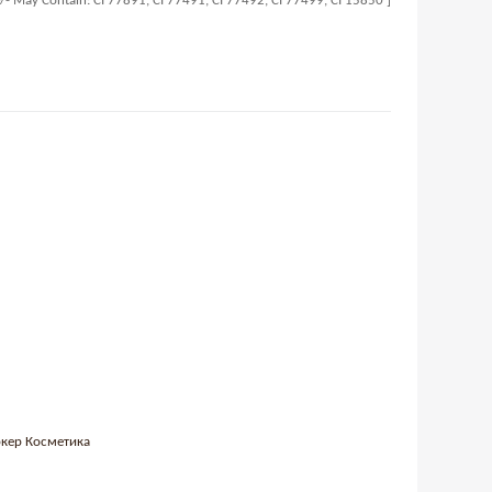
+/- May Contain: CI 77891, CI 77491, CI 77492, CI 77499, CI 15850 ]
ркер Косметика