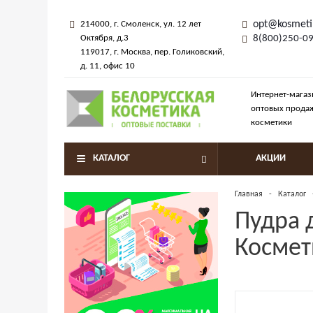
opt@kosmeti
214000
, г.
Смоленск
,
ул. 12 лет
Октября, д.3
8(800)250-0
119017
, г.
Москва
, пер.
Голиковский,
д. 11
, офис 10
Интернет-магаз
оптовых прода
косметики
КАТАЛОГ
АКЦИИ
Главная
-
Каталог
Пудра 
Космет