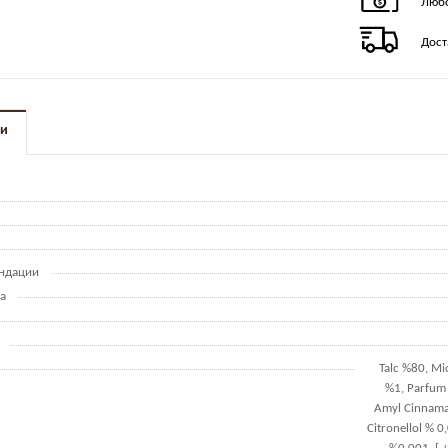
Любо
Дост
ки
ндации
а
Talc %80, Mi
%1, Parfum
Amyl Cinnamal
Citronellol % 0