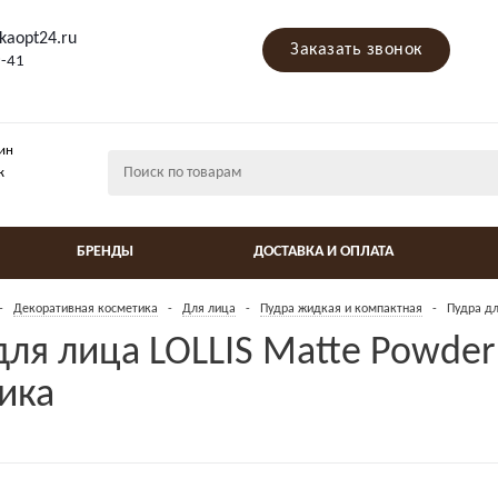
kaopt24.ru
Заказать звонок
9-41
ин
ж
БРЕНДЫ
ДОСТАВКА И ОПЛАТА
-
Декоративная косметика
-
Для лица
-
Пудра жидкая и компактная
-
Пудра дл
для лица LOLLIS Matte Powder
ика