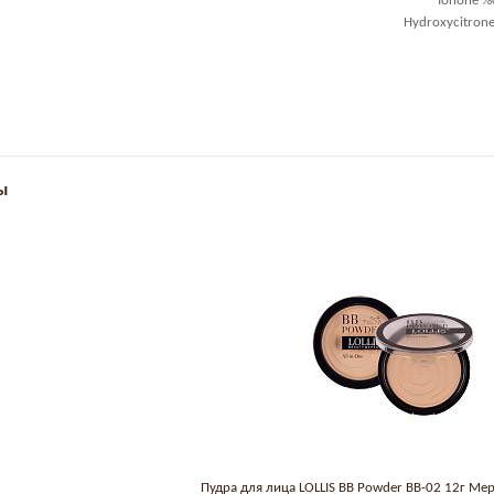
Ionone %0
Hydroxycitrone
ы
Пудра для лица LOLLIS BB Powder BB-02 12г Ме