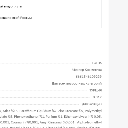
й вид оплаты
авка по всей России
LOLLIS
Меркер Косметика
8681546109239
Для всех возрастных категорий
ТУРЦИЯ
0.012
для женщин
0, Mica %15, Paraffinum Liquidum %7, Zinc Stearate %5, Polymethyl
late %5, Phenoxyethanol %1, Parfum %1, Ethyhexylglycerin% 0,05,
0,001, Coumarin %0,001, Amyl Cinnamal %0,001 , Alpha-Isomethyl