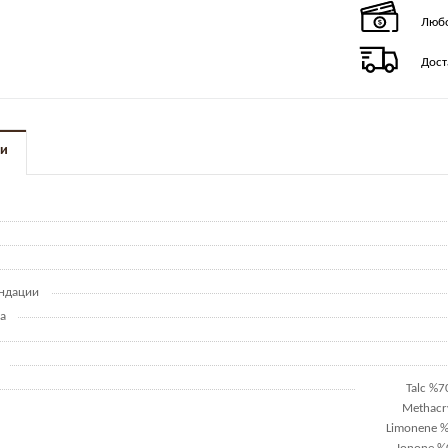
Любо
Дост
ки
ндации
а
Talc %7
Methacry
Limonene %