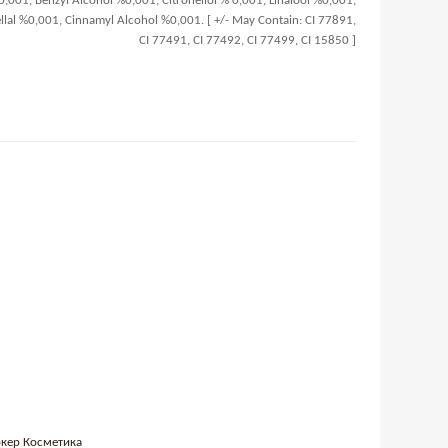
,001, Benzyl Alcohol %0,001, Citronellol % 0,001, Linalool %0,001,
llal %0,001, Cinnamyl Alcohol %0,001. [ +/- May Contain: CI 77891,
CI 77491, CI 77492, CI 77499, CI 15850 ]
ркер Косметика