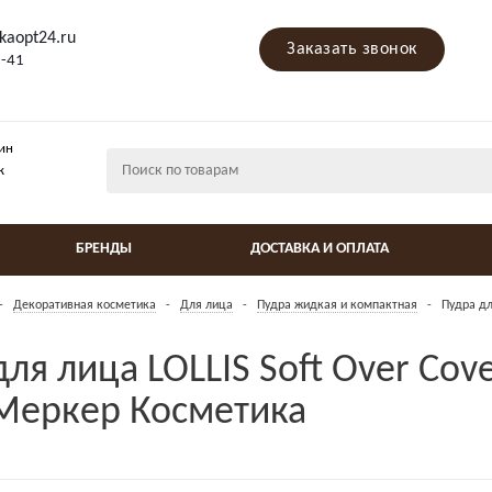
kaopt24.ru
Заказать звонок
9-41
ин
ж
БРЕНДЫ
ДОСТАВКА И ОПЛАТА
-
Декоративная косметика
-
Для лица
-
Пудра жидкая и компактная
-
Пудра дл
ля лица LOLLIS Soft Over Cov
 Меркер Косметика