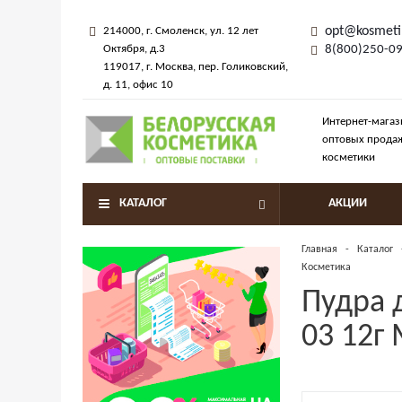
opt@kosmeti
214000
, г.
Смоленск
,
ул. 12 лет
Октября, д.3
8(800)250-0
119017
, г.
Москва
, пер.
Голиковский,
д. 11
, офис 10
Интернет-магаз
оптовых прода
косметики
КАТАЛОГ
АКЦИИ
Главная
-
Каталог
Косметика
Пудра д
03 12г