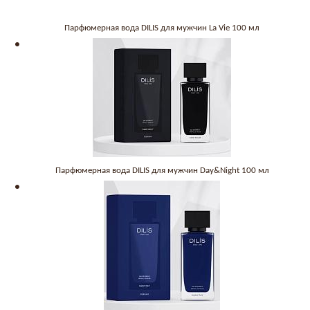
Парфюмерная вода DILIS для мужчин La Vie 100 мл
Парфюмерная вода DILIS для мужчин Day&Night 100 мл