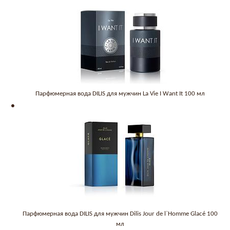
Парфюмерная вода DILIS для мужчин La Vie I Want It 100 мл
Парфюмерная вода DILIS для мужчин Dilis Jour de l`Homme Glacé 100
мл