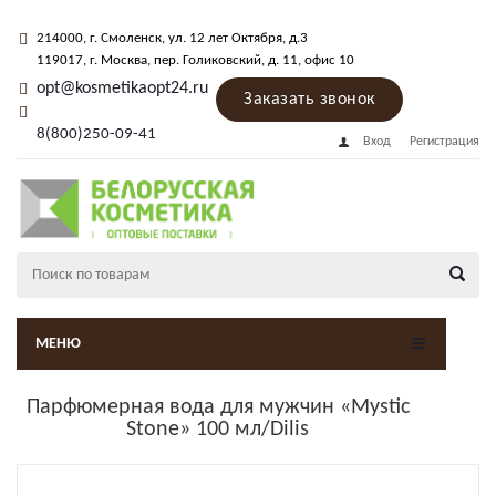
214000
, г.
Смоленск
,
ул. 12 лет Октября, д.3
119017
, г.
Москва
, пер.
Голиковский, д. 11
, офис 10
opt@kosmetikaopt24.ru
Заказать звонок
8(800)250-09-41
Вход
Регистрация
МЕНЮ
Парфюмерная вода для мужчин «Mystic
Stone» 100 мл/Dilis