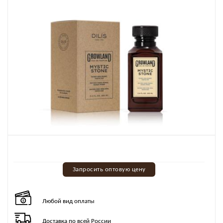
Запросить оптовую цену
Любой вид оплаты
Доставка по всей России