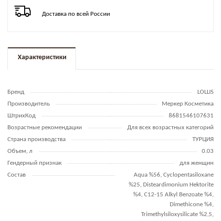
Доставка по всей России
Характеристики
Бренд
LOLLIS
Производитель
Меркер Косметика
ШтрихКод
8681546107631
Возрастные рекомендации
Для всех возрастных категорий
Страна производства
ТУРЦИЯ
Объем, л
0.03
Гендерный признак
для женщин
Состав
Aqua %56, Cyclopentasiloxane
%25, Disteardimonium Hektorite
%4, C12-15 Alkyl Benzoate %4,
Dimethicone %4,
Trimethylsiloxysilicate %2,5,