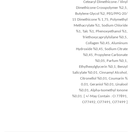
Cetearyl Dimethicone / Vinyl
Dimethicone Crosspolymer %2,5,
Butylene Glycol %2, PEG/PPG-20/
15 Dimethicone % 1,75, Polymethyl
Methacrylate %1, Sodium Chloride
%1, Talc %1, Phenoxyethanol %1,
Triethoxycaprylylsilane %0,5,
Collagen %0,45, Aluminum
Hydroxide %0,45, Sodium Citrate
%0,45, Propylene Carbonate
%0,05, Parfum %0,1,
Ethylhexylglycerin %0,1, Benzyl
Salicylate %0,01, Cinnamyl Alcohol,
Citronellol %0,01, Coumarin %
0,01, Geraniol %0,01, Linalool
%0,01, Alpha-Isomethyl Ionone
%0,01. [ +/-May Contain : CI 77891,
CI77492, CI77491, CI77499 ]