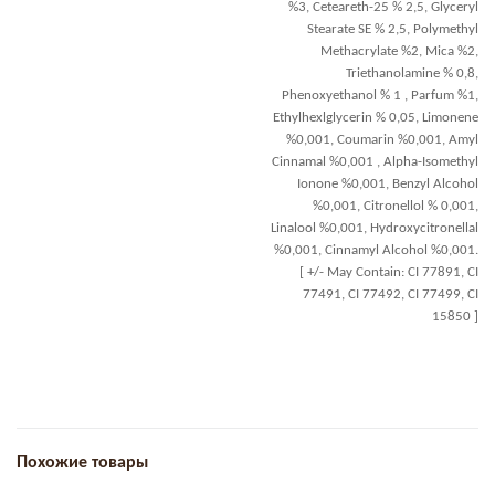
%3, Ceteareth-25 % 2,5, Glyceryl
Stearate SE % 2,5, Polymethyl
Methacrylate %2, Mica %2,
Triethanolamine % 0,8,
Phenoxyethanol % 1 , Parfum %1,
Ethylhexlglycerin % 0,05, Limonene
%0,001, Coumarin %0,001, Amyl
Cinnamal %0,001 , Alpha-Isomethyl
Ionone %0,001, Benzyl Alcohol
%0,001, Citronellol % 0,001,
Linalool %0,001, Hydroxycitronellal
%0,001, Cinnamyl Alcohol %0,001.
[ +/- May Contain: CI 77891, CI
77491, CI 77492, CI 77499, CI
15850 ]
Похожие товары