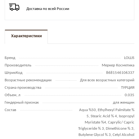
Доставка по всей России
Характеристики
Бренд
LOLLIS
Производитель
Меркер Косметика
ШтрихКод
8681546106337
Возрастные рекомендации
Для всех возрастных категорий
Страна производства
ТУРЦИЯ
Объем, л
0.035
Гендерный признак
для женщин
Состав
Aqua %50, Ethylhexyl Palmitate %
5, Stearic Acid % 4, Isopropyl
Myristate %4, Caprylic/ Capric
Triglyceride % 3, Dimethicone % 3,
Butylene Glycol % 3, Cetyl Alcohol